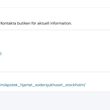
ontakta butiken för aktuell information.
5
holm/apotek_hjartat_sodersjukhuset_stockholm/