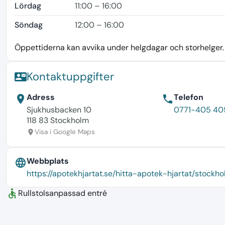
Lördag
11:00 – 16:00
Söndag
12:00 – 16:00
Öppettiderna kan avvika under helgdagar och storhelger. K
Kontaktuppgifter
contact_mail
Adress
Telefon
location_on
phone
Sjukhusbacken 10
0771-405 40
118 83 Stockholm
Visa i Google Maps
location_on
Webbplats
language
https://apotekhjartat.se/hitta-apotek-hjartat/stock
accessible
Rullstolsanpassad entré