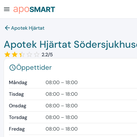
menu
arrow_back
Apotek Hjärtat
Apotek Hjärtat Södersjukhus
star_border
star
star_border
star
star_border
star
star_border
star_border
2.2/5
Öppettider
schedule
Måndag
08:00 – 18:00
Tisdag
08:00 – 18:00
Onsdag
08:00 – 18:00
Torsdag
08:00 – 18:00
Fredag
08:00 – 18:00