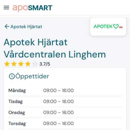
menu
arrow_back
Apotek Hjärtat
Apotek Hjärtat
Vårdcentralen Linghem
star_border
star
star_border
star
star_border
star
star_border
star
star_border
3.7/5
Öppettider
schedule
Måndag
09:00 – 16:00
Tisdag
09:00 – 16:00
Onsdag
09:00 – 16:00
Torsdag
09:00 – 16:00