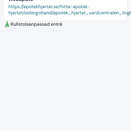
language
https://apotekhjartat.se/hitta-apotek-
hjartat/ostergotland/apotek_hjartat_vardcentralen_lin
accessible
Rullstolsanpassad entré