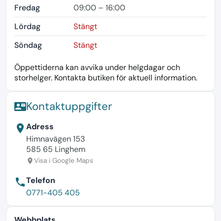
Fredag
09:00 – 16:00
Lördag
Stängt
Söndag
Stängt
Öppettiderna kan avvika under helgdagar och
storhelger. Kontakta butiken för aktuell information.
Kontaktuppgifter
contact_mail
Adress
location_on
Himnavägen 153
585 65 Linghem
Visa i Google Maps
location_on
Telefon
phone
0771-405 405
Webbplats