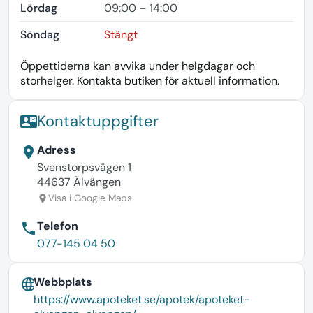
Lördag
09:00 – 14:00
Söndag
Stängt
Öppettiderna kan avvika under helgdagar och
storhelger. Kontakta butiken för aktuell information.
Kontaktuppgifter
contact_mail
Adress
location_on
Svenstorpsvägen 1
44637 Älvängen
Visa i Google Maps
location_on
Telefon
phone
077-145 04 50
Webbplats
language
https://www.apoteket.se/apotek/apoteket-