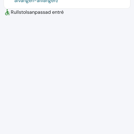
alvangen-alvangen/
accessible
Rullstolsanpassad entré