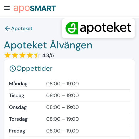
menu
arrow_back
Apoteket
Apoteket Älvängen
star_border
star
star_border
star
star_border
star
star_border
star
star_border
star
4.3/5
Öppettider
schedule
Måndag
08:00 – 19:00
Tisdag
08:00 – 19:00
Onsdag
08:00 – 19:00
Torsdag
08:00 – 19:00
Fredag
08:00 – 19:00