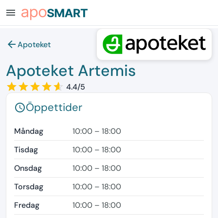
menu
arrow_back
Apoteket
Apoteket Artemis
star_border
star
star_border
star
star_border
star
star_border
star
star_border
star
4.4/5
Öppettider
schedule
Måndag
10:00 – 18:00
Tisdag
10:00 – 18:00
Onsdag
10:00 – 18:00
Torsdag
10:00 – 18:00
Fredag
10:00 – 18:00