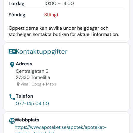
Lördag
10:00 – 14:00
Söndag
Stängt
Öppettiderna kan avvika under helgdagar och
storhelger. Kontakta butiken för aktuell information.
Kontaktuppgifter
contact_mail
Adress
location_on
Centralgatan 6
27330 Tomelilla
Visa i Google Maps
location_on
Telefon
phone
077-145 04 50
Webbplats
language
https://www.apoteket.se/apotek/apoteket-