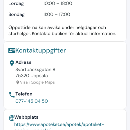
Lördag
10:00 – 18:00
Söndag
11:00 – 17:00
Öppettiderna kan avvika under helgdagar och
storhelger. Kontakta butiken för aktuell information.
Kontaktuppgifter
contact_mail
Adress
location_on
Svartbäcksgatan 8
75320 Uppsala
Visa i Google Maps
location_on
Telefon
phone
077-145 04 50
Webbplats
language
https://www.apoteket.se/apotek/apoteket-