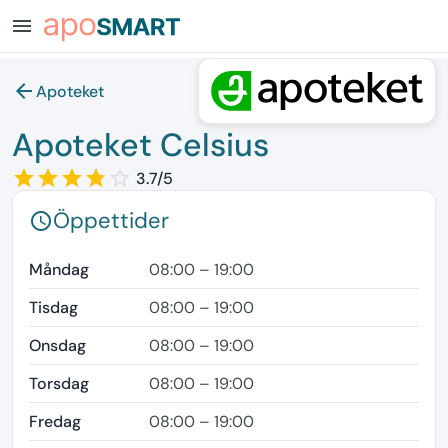
menu
arrow_back
Apoteket
Apoteket Celsius
star_border
star
star_border
star
star_border
star
star_border
star
star_border
3.7/5
Öppettider
schedule
Måndag
08:00 – 19:00
Tisdag
08:00 – 19:00
Onsdag
08:00 – 19:00
Torsdag
08:00 – 19:00
Fredag
08:00 – 19:00