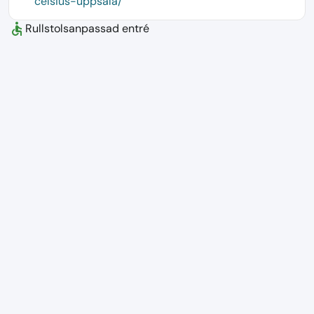
celsius-uppsala/
accessible
Rullstolsanpassad entré