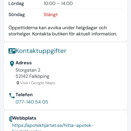
Lördag
10:00 – 14:00
Söndag
Stängt
Öppettiderna kan avvika under helgdagar och
storhelger. Kontakta butiken för aktuell information.
Kontaktuppgifter
contact_mail
Adress
location_on
Storgatan 2
52142 Falköping
Visa i Google Maps
location_on
Telefon
phone
077-140 54 05
Webbplats
language
https://apotekhjartat.se/hitta-apotek-