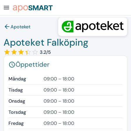
menu
arrow_back
Apoteket
Apoteket Falköping
star_border
star
star_border
star
star_border
star
star_border
star
star_border
3.2/5
Öppettider
schedule
Måndag
09:00 – 18:00
Tisdag
09:00 – 18:00
Onsdag
09:00 – 18:00
Torsdag
09:00 – 18:00
Fredag
09:00 – 18:00