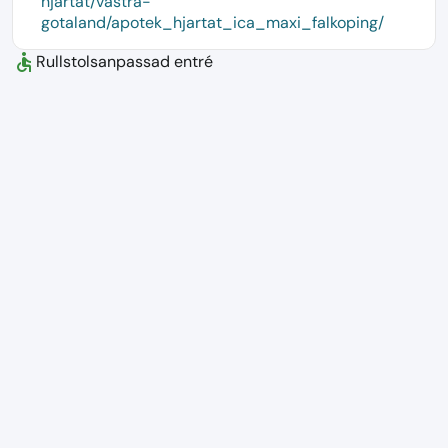
hjartat/vastra-
gotaland/apotek_hjartat_ica_maxi_falkoping/
accessible
Rullstolsanpassad entré