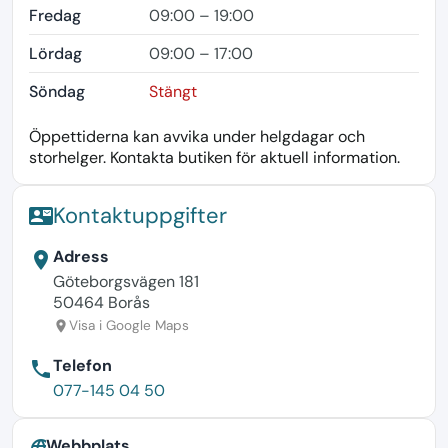
Fredag
09:00 – 19:00
Lördag
09:00 – 17:00
Söndag
Stängt
Öppettiderna kan avvika under helgdagar och
storhelger. Kontakta butiken för aktuell information.
Kontaktuppgifter
contact_mail
Adress
location_on
Göteborgsvägen 181
50464 Borås
Visa i Google Maps
location_on
Telefon
phone
077-145 04 50
Webbplats