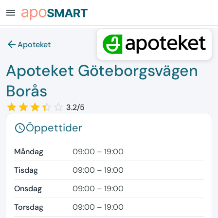
menu
arrow_back
Apoteket
Apoteket Göteborgsvägen
Borås
star_border
star
star_border
star
star_border
star
star_border
star
star_border
3.2/5
Öppettider
schedule
Måndag
09:00 – 19:00
Tisdag
09:00 – 19:00
Onsdag
09:00 – 19:00
Torsdag
09:00 – 19:00