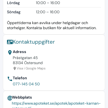
Lördag
10:00 – 16:00
Söndag
12:00 – 16:00
Öppettiderna kan avvika under helgdagar och
storhelger. Kontakta butiken för aktuell information.
Kontaktuppgifter
contact_mail
Adress
location_on
Prästgatan 45
83134 Östersund
Visa i Google Maps
location_on
Telefon
phone
077-145 04 50
Webbplats
language
https://www.apoteket.se/apotek/apoteket-karnan-