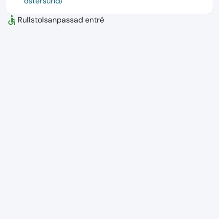
ostersund/
accessible
Rullstolsanpassad entré