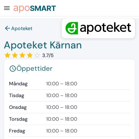
menu
arrow_back
Apoteket
Apoteket Kärnan
star_border
star
star_border
star
star_border
star
star_border
star
star_border
3.7/5
Öppettider
schedule
Måndag
10:00 – 18:00
Tisdag
10:00 – 18:00
Onsdag
10:00 – 18:00
Torsdag
10:00 – 18:00
Fredag
10:00 – 18:00