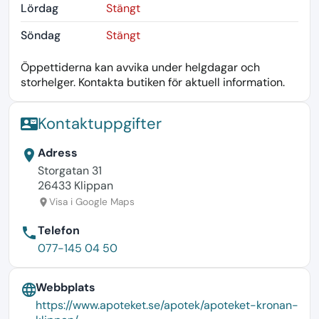
Lördag
Stängt
Söndag
Stängt
Öppettiderna kan avvika under helgdagar och
storhelger. Kontakta butiken för aktuell information.
Kontaktuppgifter
contact_mail
Adress
location_on
Storgatan 31
26433 Klippan
Visa i Google Maps
location_on
Telefon
phone
077-145 04 50
Webbplats
language
https://www.apoteket.se/apotek/apoteket-kronan-