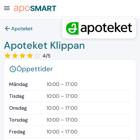
menu
arrow_back
Apoteket
Apoteket Klippan
star_border
star
star_border
star
star_border
star
star_border
star
star_border
4/5
Öppettider
schedule
Måndag
10:00 – 17:00
Tisdag
10:00 – 17:00
Onsdag
10:00 – 17:00
Torsdag
10:00 – 17:00
Fredag
10:00 – 17:00