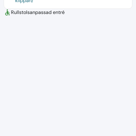
klippan/
accessible
Rullstolsanpassad entré