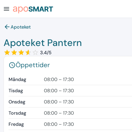
menu
arrow_back
Apoteket
Apoteket Pantern
star_border
star
star_border
star
star_border
star
star_border
star
star_border
3.4/5
Öppettider
schedule
Måndag
08:00 – 17:30
Tisdag
08:00 – 17:30
Onsdag
08:00 – 17:30
Torsdag
08:00 – 17:30
Fredag
08:00 – 17:30