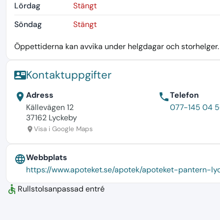
Lördag
Stängt
Söndag
Stängt
Öppettiderna kan avvika under helgdagar och storhelger. K
Kontaktuppgifter
contact_mail
Adress
Telefon
location_on
phone
Källevägen 12
077-145 04 
37162 Lyckeby
Visa i Google Maps
location_on
Webbplats
language
https://www.apoteket.se/apotek/apoteket-pantern-ly
accessible
Rullstolsanpassad entré