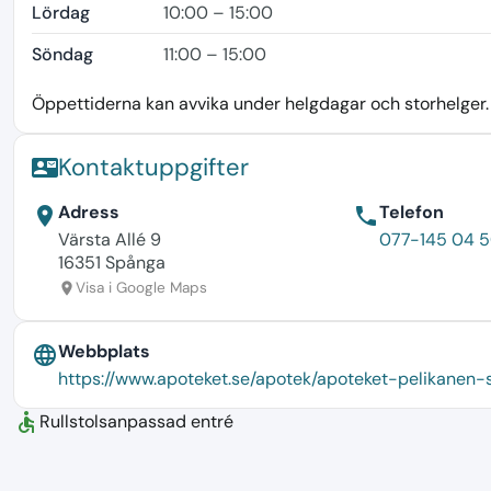
Lördag
10:00 – 15:00
Söndag
11:00 – 15:00
Öppettiderna kan avvika under helgdagar och storhelger. K
Kontaktuppgifter
contact_mail
Adress
Telefon
location_on
phone
Värsta Allé 9
077-145 04 
16351 Spånga
Visa i Google Maps
location_on
Webbplats
language
https://www.apoteket.se/apotek/apoteket-pelikanen-
accessible
Rullstolsanpassad entré