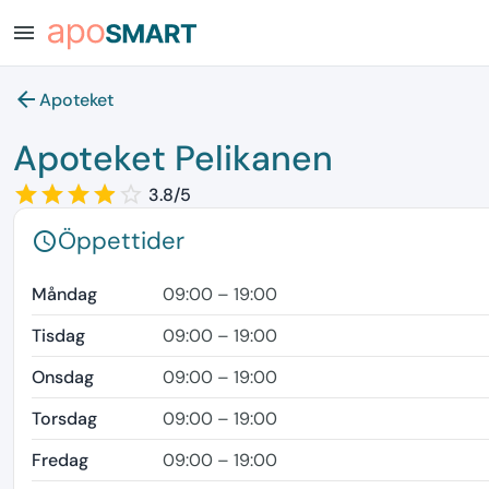
menu
arrow_back
Apoteket
Apoteket Pelikanen
star_border
star
star_border
star
star_border
star
star_border
star
star_border
3.8/5
Öppettider
schedule
Måndag
09:00 – 19:00
Tisdag
09:00 – 19:00
Onsdag
09:00 – 19:00
Torsdag
09:00 – 19:00
Fredag
09:00 – 19:00