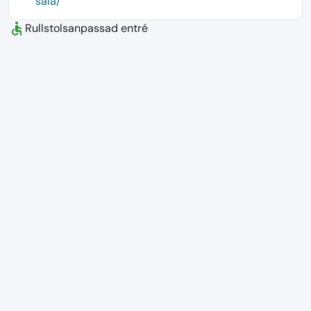
sala/
accessible
Rullstolsanpassad entré