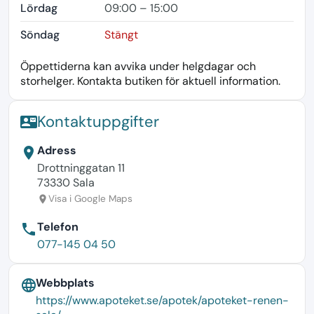
Lördag
09:00 – 15:00
Söndag
Stängt
Öppettiderna kan avvika under helgdagar och
storhelger. Kontakta butiken för aktuell information.
Kontaktuppgifter
contact_mail
Adress
location_on
Drottninggatan 11
73330 Sala
Visa i Google Maps
location_on
Telefon
phone
077-145 04 50
Webbplats
language
https://www.apoteket.se/apotek/apoteket-renen-