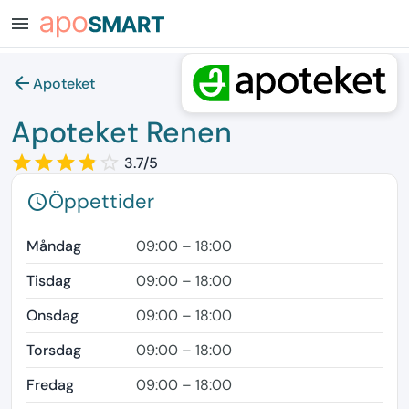
menu
arrow_back
Apoteket
Apoteket Renen
star_border
star
star_border
star
star_border
star
star_border
star
star_border
3.7/5
Öppettider
schedule
Måndag
09:00 – 18:00
Tisdag
09:00 – 18:00
Onsdag
09:00 – 18:00
Torsdag
09:00 – 18:00
Fredag
09:00 – 18:00