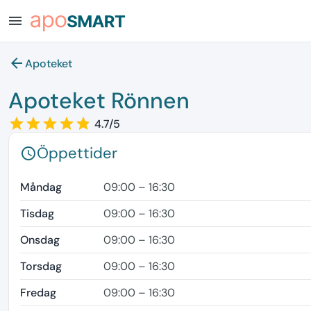
menu
arrow_back
Apoteket
Apoteket Rönnen
star_border
star
star_border
star
star_border
star
star_border
star
star_border
star
4.7/5
Öppettider
schedule
Måndag
09:00 – 16:30
Tisdag
09:00 – 16:30
Onsdag
09:00 – 16:30
Torsdag
09:00 – 16:30
Fredag
09:00 – 16:30