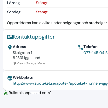
Lördag
Stängt
Söndag
Stängt
Öppettiderna kan avvika under helgdagar och storhelger. K
Kontaktuppgifter
contact_mail
Adress
Telefon
location_on
phone
Skolgatan 1
077-145 04 
82531 Iggesund
Visa i Google Maps
location_on
Webbplats
language
https://www.apoteket.se/apotek/apoteket-ronnen-ig
accessible
Rullstolsanpassad entré