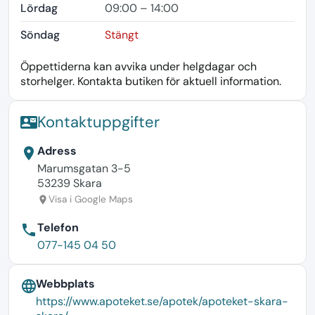
Lördag
09:00 – 14:00
Söndag
Stängt
Öppettiderna kan avvika under helgdagar och
storhelger. Kontakta butiken för aktuell information.
Kontaktuppgifter
contact_mail
Adress
location_on
Marumsgatan 3-5
53239 Skara
Visa i Google Maps
location_on
Telefon
phone
077-145 04 50
Webbplats
language
https://www.apoteket.se/apotek/apoteket-skara-