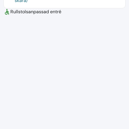
skara/
accessible
Rullstolsanpassad entré