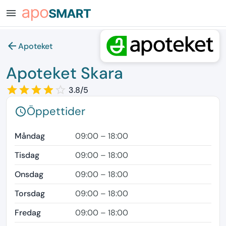
menu
arrow_back
Apoteket
Apoteket Skara
star_border
star
star_border
star
star_border
star
star_border
star
star_border
3.8/5
Öppettider
schedule
Måndag
09:00 – 18:00
Tisdag
09:00 – 18:00
Onsdag
09:00 – 18:00
Torsdag
09:00 – 18:00
Fredag
09:00 – 18:00