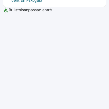
centrum-skogas/
accessible
Rullstolsanpassad entré