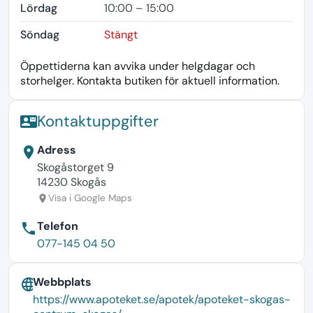
Lördag
10:00 – 15:00
Söndag
Stängt
Öppettiderna kan avvika under helgdagar och
storhelger. Kontakta butiken för aktuell information.
Kontaktuppgifter
contact_mail
Adress
location_on
Skogåstorget 9
14230 Skogås
Visa i Google Maps
location_on
Telefon
phone
077-145 04 50
Webbplats
language
https://www.apoteket.se/apotek/apoteket-skogas-