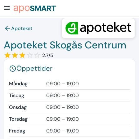
menu
arrow_back
Apoteket
Apoteket Skogås Centrum
star_border
star
star_border
star
star_border
star
star_border
star_border
2.7/5
Öppettider
schedule
Måndag
09:00 – 19:00
Tisdag
09:00 – 19:00
Onsdag
09:00 – 19:00
Torsdag
09:00 – 19:00
Fredag
09:00 – 19:00