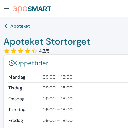
menu
arrow_back
Apoteket
Apoteket Stortorget
star_border
star
star_border
star
star_border
star
star_border
star
star_border
star
4.3/5
Öppettider
schedule
Måndag
09:00 – 18:00
Tisdag
09:00 – 18:00
Onsdag
09:00 – 18:00
Torsdag
09:00 – 18:00
Fredag
09:00 – 18:00