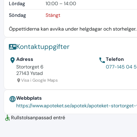
Lördag
10:00 – 14:00
Söndag
Stängt
Öppettiderna kan avvika under helgdagar och storhelger. K
Kontaktuppgifter
contact_mail
Adress
Telefon
location_on
phone
Stortorget 6
077-145 04 
27143 Ystad
Visa i Google Maps
location_on
Webbplats
language
https://www.apoteket.se/apotek/apoteket-stortorget-
accessible
Rullstolsanpassad entré