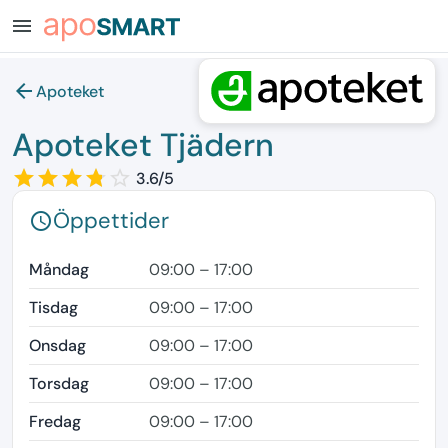
menu
arrow_back
Apoteket
Apoteket Tjädern
star_border
star
star_border
star
star_border
star
star_border
star
star_border
3.6/5
Öppettider
schedule
Måndag
09:00 – 17:00
Tisdag
09:00 – 17:00
Onsdag
09:00 – 17:00
Torsdag
09:00 – 17:00
Fredag
09:00 – 17:00