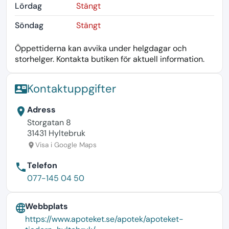
Lördag
Stängt
Söndag
Stängt
Öppettiderna kan avvika under helgdagar och
storhelger. Kontakta butiken för aktuell information.
Kontaktuppgifter
contact_mail
Adress
location_on
Storgatan 8
31431 Hyltebruk
Visa i Google Maps
location_on
Telefon
phone
077-145 04 50
Webbplats
language
https://www.apoteket.se/apotek/apoteket-