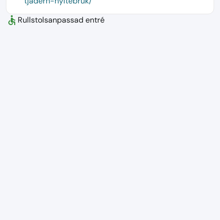
tjadern-hyltebruk/
accessible
Rullstolsanpassad entré