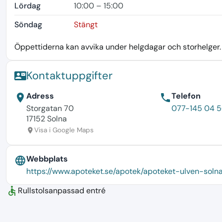
Lördag
10:00 – 15:00
Söndag
Stängt
Öppettiderna kan avvika under helgdagar och storhelger. K
Kontaktuppgifter
contact_mail
Adress
Telefon
location_on
phone
Storgatan 70
077-145 04 
17152 Solna
Visa i Google Maps
location_on
Webbplats
language
https://www.apoteket.se/apotek/apoteket-ulven-soln
accessible
Rullstolsanpassad entré