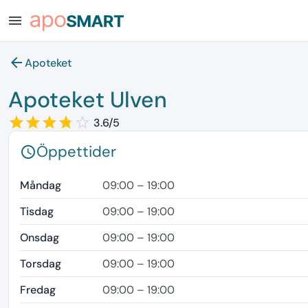
menu
arrow_back
Apoteket
Apoteket Ulven
star_border
star
star_border
star
star_border
star
star_border
star
star_border
3.6/5
Öppettider
schedule
Måndag
09:00 – 19:00
Tisdag
09:00 – 19:00
Onsdag
09:00 – 19:00
Torsdag
09:00 – 19:00
Fredag
09:00 – 19:00