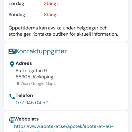
Lördag
Stängt
Söndag
Stängt
Öppettiderna kan avvika under helgdagar och
storhelger. Kontakta butiken för aktuell information.
Kontaktuppgifter
contact_mail
Adress
location_on
Batterigatan 9
55305 Jönköping
Visa i Google Maps
location_on
Telefon
phone
077-145 04 50
Webbplats
language
https://www.apoteket.se/apotek/apoteket-a6-