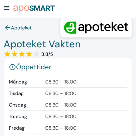
menu
arrow_back
Apoteket
Apoteket Vakten
star_border
star
star_border
star
star_border
star
star_border
star
star_border
3.8/5
Öppettider
schedule
Måndag
08:30 – 18:00
Tisdag
08:30 – 18:00
Onsdag
08:30 – 18:00
Torsdag
08:30 – 18:00
Fredag
08:30 – 18:00