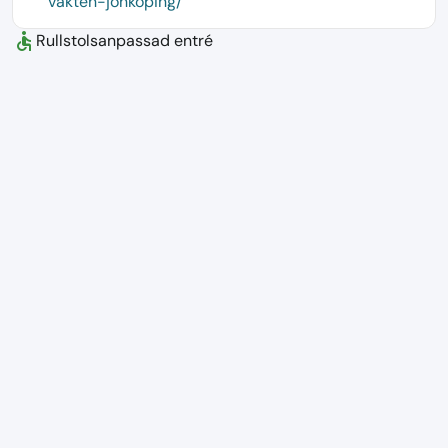
vakten-jonkoping/
accessible
Rullstolsanpassad entré