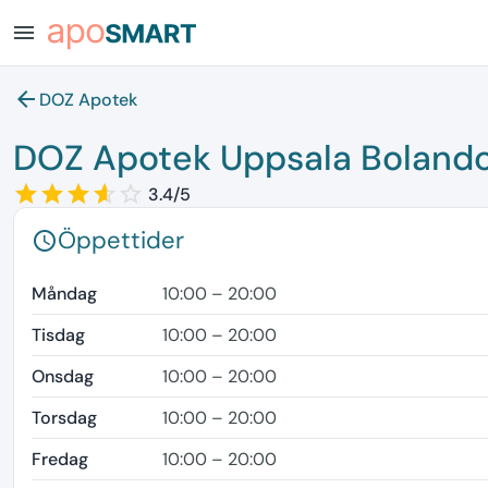
menu
arrow_back
DOZ Apotek
DOZ Apotek Uppsala Bolandc
star_border
star
star_border
star
star_border
star
star_border
star
star_border
3.4/5
Öppettider
schedule
Måndag
10:00 – 20:00
Tisdag
10:00 – 20:00
Onsdag
10:00 – 20:00
Torsdag
10:00 – 20:00
Fredag
10:00 – 20:00