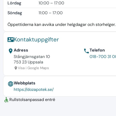
Lördag
10:00 – 17:00
Söndag
11:00 – 17:00
Öppettiderna kan avvika under helgdagar och storhelger. K
Kontaktuppgifter
contact_mail
Adress
Telefon
location_on
phone
Stångjärnsgatan 10
018-700 31 0
753 23 Uppsala
Visa i Google Maps
location_on
Webbplats
language
https://dozapotek.se/
accessible
Rullstolsanpassad entré