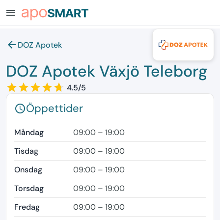
menu
arrow_back
DOZ Apotek
DOZ Apotek Växjö Teleborg
star_border
star
star_border
star
star_border
star
star_border
star
star_border
star
4.5/5
Öppettider
schedule
Måndag
09:00 – 19:00
Tisdag
09:00 – 19:00
Onsdag
09:00 – 19:00
Torsdag
09:00 – 19:00
Fredag
09:00 – 19:00