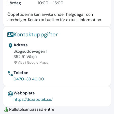
Lördag
10:00 – 16:00
Öppettiderna kan avvika under helgdagar och
storhelger. Kontakta butiken för aktuell information.
Kontaktuppgifter
contact_mail
Adress
location_on
Skogsuddevägen 1
352 51 Växjö
Visa i Google Maps
location_on
Telefon
phone
0470-38 40 00
Webbplats
language
https://dozapotek.se/
accessible
Rullstolsanpassad entré