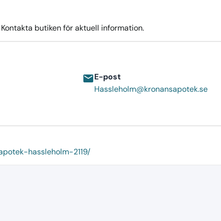
ontakta butiken för aktuell information.
E-post
email
Hassleholm@kronansapotek.se
-apotek-hassleholm-2119/