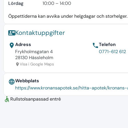
Lördag
10:00 – 14:00
Öppettiderna kan avvika under helgdagar och storhelger. K
Kontaktuppgifter
contact_mail
Adress
Telefon
location_on
phone
Frykholmsgatan 4
0771-612 612
28130 Hässleholm
Visa i Google Maps
location_on
Webbplats
language
https://www.kronansapotek.se/hitta-apotek/kronans
accessible
Rullstolsanpassad entré