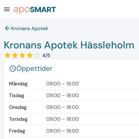
menu
arrow_back
Kronans Apotek
Kronans Apotek Hässleholm
star_border
star
star_border
star
star_border
star
star_border
star
star_border
4/5
Öppettider
schedule
Måndag
09:00 – 18:00
Tisdag
09:00 – 18:00
Onsdag
09:00 – 18:00
Torsdag
09:00 – 18:00
Fredag
09:00 – 18:00