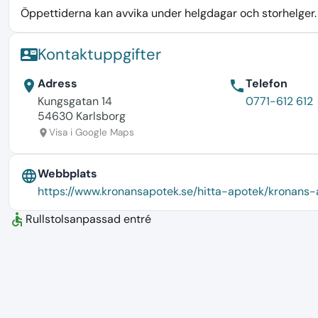
Öppettiderna kan avvika under helgdagar och storhelger. K
Kontaktuppgifter
contact_mail
Adress
Telefon
location_on
phone
Kungsgatan 14
0771-612 612
54630 Karlsborg
Visa i Google Maps
location_on
Webbplats
language
https://www.kronansapotek.se/hitta-apotek/kronans
accessible
Rullstolsanpassad entré