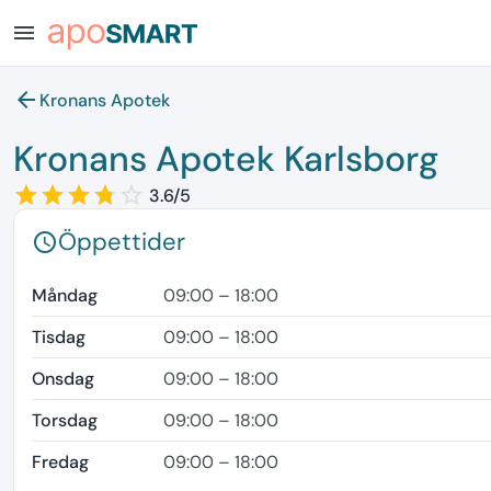
menu
arrow_back
Kronans Apotek
Kronans Apotek Karlsborg
star_border
star
star_border
star
star_border
star
star_border
star
star_border
3.6/5
Öppettider
schedule
Måndag
09:00 – 18:00
Tisdag
09:00 – 18:00
Onsdag
09:00 – 18:00
Torsdag
09:00 – 18:00
Fredag
09:00 – 18:00