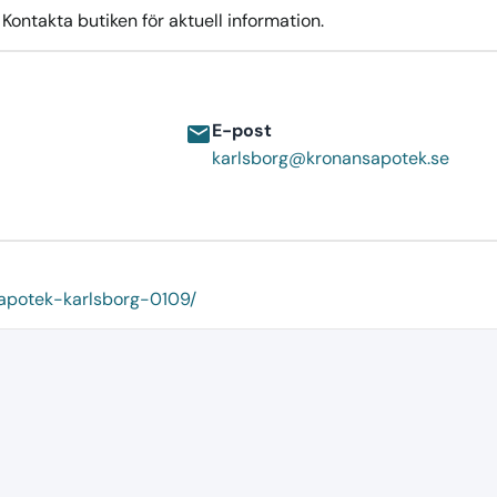
ontakta butiken för aktuell information.
E-post
email
karlsborg@kronansapotek.se
-apotek-karlsborg-0109/