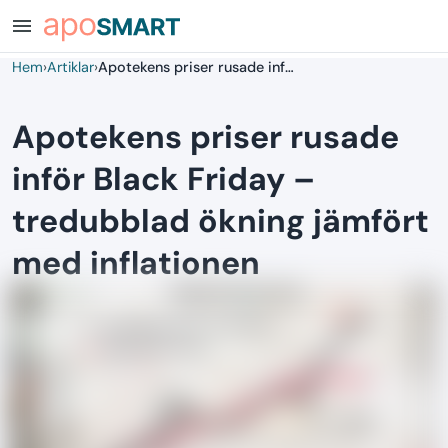
menu
Hem
›
Artiklar
›
Apotekens priser rusade inför Black Friday – tredubblad ökning jämfört med inflationen
Apotekens priser rusade
inför Black Friday –
tredubblad ökning jämfört
med inflationen