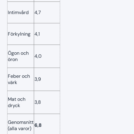
Intimvård
4,7
Förkylning
4,1
Ögon och
4,0
öron
Feber och
3,9
värk
Mat och
3,8
dryck
Genomsnitt
6,8
(alla varor)