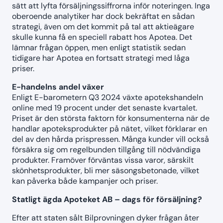
sätt att lyfta försäljningssiffrorna inför noteringen. Inga
oberoende analytiker har dock bekräftat en sådan
strategi, även om det kommit på tal att aktieägare
skulle kunna få en speciell rabatt hos Apotea. Det
lämnar frågan öppen, men enligt statistik sedan
tidigare har Apotea en fortsatt strategi med låga
priser.
E-handelns andel växer
Enligt E-barometern Q3 2024 växte apotekshandeln
online med 19 procent under det senaste kvartalet.
Priset är den största faktorn för konsumenterna när de
handlar apoteksprodukter på nätet, vilket förklarar en
del av den hårda prispressen. Många kunder vill också
försäkra sig om regelbunden tillgång till nödvändiga
produkter. Framöver förväntas vissa varor, särskilt
skönhetsprodukter, bli mer säsongsbetonade, vilket
kan påverka både kampanjer och priser.
Statligt ägda Apoteket AB – dags för försäljning?
Efter att staten sålt Bilprovningen dyker frågan åter