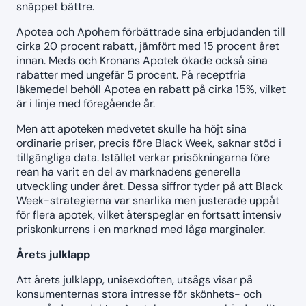
snäppet bättre.
Apotea och Apohem förbättrade sina erbjudanden till
cirka 20 procent rabatt, jämfört med 15 procent året
innan. Meds och Kronans Apotek ökade också sina
rabatter med ungefär 5 procent. På receptfria
läkemedel behöll Apotea en rabatt på cirka 15%, vilket
är i linje med föregående år.
Men att apoteken medvetet skulle ha höjt sina
ordinarie priser, precis före Black Week, saknar stöd i
tillgängliga data. Istället verkar prisökningarna före
rean ha varit en del av marknadens generella
utveckling under året. Dessa siffror tyder på att Black
Week-strategierna var snarlika men justerade uppåt
för flera apotek, vilket återspeglar en fortsatt intensiv
priskonkurrens i en marknad med låga marginaler.
Årets julklapp
Att årets julklapp, unisexdoften, utsågs visar på
konsumenternas stora intresse för skönhets- och