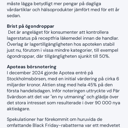
måste lägga betydligt mer pengar på dagliga
vårdartiklar och hälsoprodukter jämfört med för ett år
sedan.
Brist på ögondroppar
Det är angeläget för konsumenter att kontrollera
lagerstatus på receptfria läkemedel innan de handlar.
Överlag är lagertillgängligheten hos apoteken stabil
just nu, förutom i vissa mindre kategorier, till exempel
ögondroppar, där tillgängligheten sjunkit till 50%.
Apoteas börsnotering
I december 2024 gjorde Apotea entré på
Stockholmsbörsen, med en initial värdering på cirka 6
miljarder kronor. Aktien steg med hela 45% på den
första handelsdagen. Inför noteringen uttryckte vd Pär
Svärdson att det var "en ny utmaning" och glädje över
det stora intresset som resulterade i över 90 000 nya
aktieägare.
Spekulationer har förekommit om huruvida de
omfattande Black Friday-rabatterna var ett medvetet