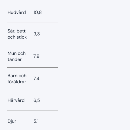
Hudvård
10,8
Sår, bett
9,3
och stick
Mun och
7,9
tänder
Barn och
7,4
föräldrar
Hårvård
6,5
Djur
5,1