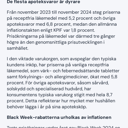
De flesta apoteksvaror är dyrare
Från november 2023 till november 2024 steg priserna
på receptfria läkemedel med 5,2 procent och övriga
apoteksvaror med 6,8 procent, medan den allmänna
inflationstakten enligt KPIF var 1,8 procent.
Prisökningarna på läkemedel var därmed tre gånger
högre än den genomsnittliga prisutvecklingen i
samhället.
I den viktade varukorgen, som avspeglar den typiska
kundens inköp, har priserna på vanliga receptfria
läkemedel, som värk- och febernedsättande tabletter
samt förkylnings- och allergimediciner, ökat med 5,8
procent. För övriga apoteksvaror, såsom sårvård,
solskydd och specialiserad hudvård, har
konsumentens typiska varukorg stigit med hela 8,7
procent. Detta reflekterar hur mycket mer hushållen
behöver lägga i år på sina apoteksköp.
Black Week-rabatterna urholkas av inflationen
Trots prisökningar under året gav Black Week 2024 en