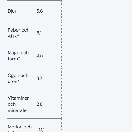
Djur
5,6
Feber och
5,1
värk*
Mage och
4,5
tarm*
Ögon och
3,7
öron*
Vitaminer
och
2,8
mineraler
Motion och
-0,1