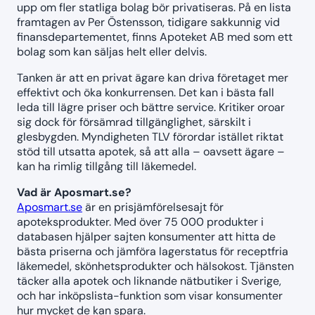
upp om fler statliga bolag bör privatiseras. På en lista
framtagen av Per Östensson, tidigare sakkunnig vid
finansdepartementet, finns Apoteket AB med som ett
bolag som kan säljas helt eller delvis.
Tanken är att en privat ägare kan driva företaget mer
effektivt och öka konkurrensen. Det kan i bästa fall
leda till lägre priser och bättre service. Kritiker oroar
sig dock för försämrad tillgänglighet, särskilt i
glesbygden. Myndigheten TLV förordar istället riktat
stöd till utsatta apotek, så att alla – oavsett ägare –
kan ha rimlig tillgång till läkemedel.
Vad är Aposmart.se?
Aposmart.se
är en prisjämförelsesajt för
apoteksprodukter. Med över 75 000 produkter i
databasen hjälper sajten konsumenter att hitta de
bästa priserna och jämföra lagerstatus för receptfria
läkemedel, skönhetsprodukter och hälsokost. Tjänsten
täcker alla apotek och liknande nätbutiker i Sverige,
och har inköpslista-funktion som visar konsumenter
hur mycket de kan spara.