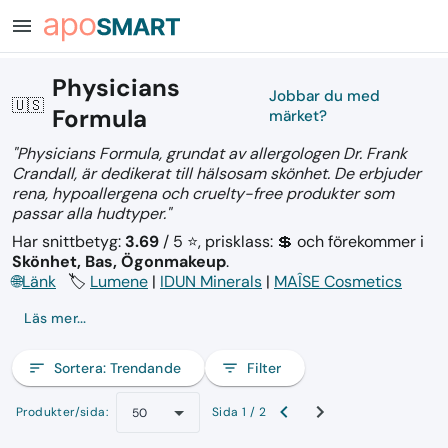
menu
Physicians
Jobbar du med
🇺🇸
Formula
märket?
"Physicians Formula, grundat av allergologen Dr. Frank
Crandall, är dedikerat till hälsosam skönhet. De erbjuder
rena, hypoallergena och cruelty-free produkter som
passar alla hudtyper."
Har snittbetyg:
3.69
/ 5 ⭐, prisklass: 💲
och förekommer i
Skönhet, Bas, Ögonmakeup
.
🌐
Länk
🏷️
Lumene
|
IDUN Minerals
|
MAÎSE Cosmetics
Läs mer...
sort
Sortera:
Trendande
filter_list
Filter
Produkter/sida:
Sida 1 / 2
50