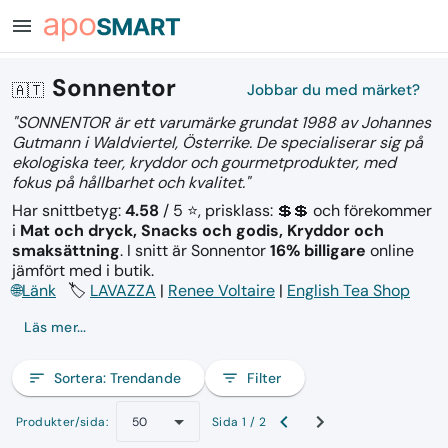
menu
Sonnentor
🇦🇹
Jobbar du med märket?
"SONNENTOR är ett varumärke grundat 1988 av Johannes
Gutmann i Waldviertel, Österrike. De specialiserar sig på
ekologiska teer, kryddor och gourmetprodukter, med
fokus på hållbarhet och kvalitet."
Har snittbetyg:
4.58
/ 5 ⭐, prisklass: 💲💲
och förekommer
i
Mat och dryck, Snacks och godis, Kryddor och
smaksättning
.
I snitt är Sonnentor
16% billigare
online
jämfört med i butik.
🌐
Länk
🏷️
LAVAZZA
|
Renee Voltaire
|
English Tea Shop
Läs mer...
sort
Sortera:
Trendande
filter_list
Filter
Produkter/sida:
Sida 1 / 2
50