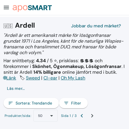
menu
Ardell
🇺🇸
Jobbar du med märket?
"Ardell är ett amerikanskt märke för lösögonfransar
grundat 1971 i Los Angeles, känt för de naturliga Wispies-
fransarna och franslimmet DUO, med fransar för både
vardag och volym."
Har snittbetyg:
4.34
/ 5 ⭐, prisklass: 💲💲💲
och
förekommer i
Skönhet, Ögonmakeup, Lösögonfransar
.
I
snitt är Ardell
14% billigare
online jämfört med i butik.
🌐
Länk
🏷️
Sweed
|
Cl-ear
|
Oh My Lash
Läs mer...
sort
Sortera:
Trendande
filter_list
Filter
Produkter/sida:
Sida 1 / 3
50