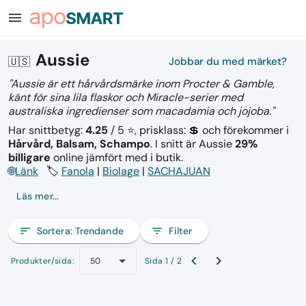
menu
Aussie
🇺🇸
Jobbar du med märket?
"Aussie är ett hårvårdsmärke inom Procter & Gamble,
känt för sina lila flaskor och Miracle-serier med
australiska ingredienser som macadamia och jojoba."
Har snittbetyg:
4.25
/ 5 ⭐, prisklass: 💲
och förekommer i
Hårvård, Balsam, Schampo
.
I snitt är Aussie
29%
billigare
online jämfört med i butik.
🌐
Länk
🏷️
Fanola
|
Biolage
|
SACHAJUAN
Läs mer...
sort
Sortera:
Trendande
filter_list
Filter
Produkter/sida:
Sida 1 / 2
50