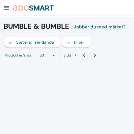
menu
BUMBLE & BUMBLE
Jobbar du med märket?
sort
Sortera:
Trendande
filter_list
Filter
Produkter/sida:
Sida 1 / 1
50