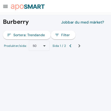
menu
Burberry
Jobbar du med märket?
sort
Sortera:
Trendande
filter_list
Filter
Produkter/sida:
Sida 1 / 2
50