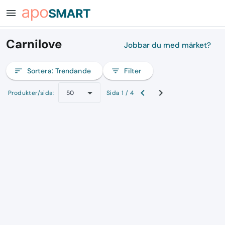
menu
Carnilove
Jobbar du med märket?
sort
Sortera:
Trendande
filter_list
Filter
Produkter/sida:
Sida 1 / 4
50