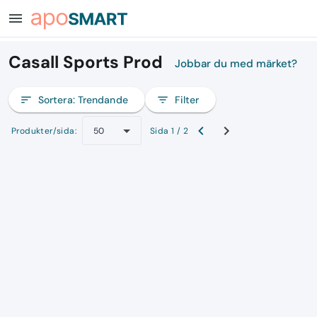
menu
Casall Sports Prod
Jobbar du med märket?
sort
Sortera:
Trendande
filter_list
Filter
Produkter/sida:
Sida 1 / 2
50