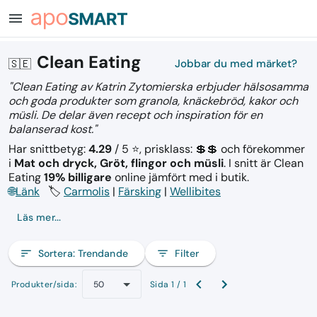
menu
Clean Eating
🇸🇪
Jobbar du med märket?
"Clean Eating av Katrin Zytomierska erbjuder hälsosamma
och goda produkter som granola, knäckebröd, kakor och
müsli. De delar även recept och inspiration för en
balanserad kost."
Har snittbetyg:
4.29
/ 5 ⭐, prisklass: 💲💲
och förekommer
i
Mat och dryck, Gröt, flingor och müsli
.
I snitt är Clean
Eating
19% billigare
online jämfört med i butik.
🌐
Länk
🏷️
Carmolis
|
Färsking
|
Wellibites
Läs mer...
sort
Sortera:
Trendande
filter_list
Filter
Produkter/sida:
Sida 1 / 1
50