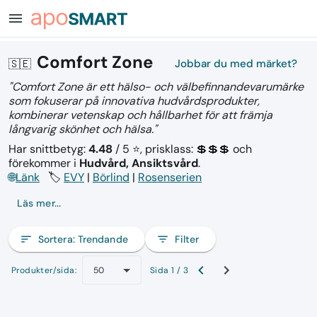
menu
Comfort Zone
🇸🇪
Jobbar du med märket?
"Comfort Zone är ett hälso- och välbefinnandevarumärke
som fokuserar på innovativa hudvårdsprodukter,
kombinerar vetenskap och hållbarhet för att främja
långvarig skönhet och hälsa."
Har snittbetyg:
4.48
/ 5 ⭐, prisklass: 💲💲💲
och
förekommer i
Hudvård, Ansiktsvård
.
🌐
Länk
🏷️
EVY
|
Börlind
|
Rosenserien
Läs mer...
sort
Sortera:
Trendande
filter_list
Filter
Produkter/sida:
Sida 1 / 3
50