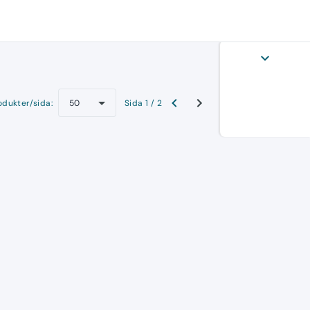
expand_more
odukter/sida:
Sida 1 / 2
50