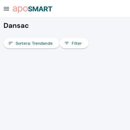
menu
Dansac
sort
Sortera:
Trendande
filter_list
Filter