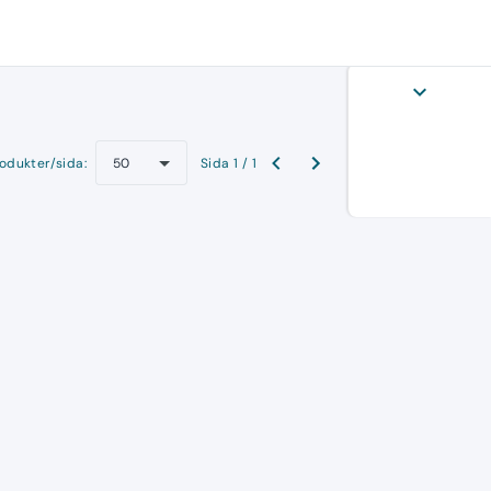
expand_more
odukter/sida:
Sida 1 / 1
50