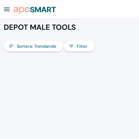
menu
DEPOT MALE TOOLS
sort
Sortera:
Trendande
filter_list
Filter