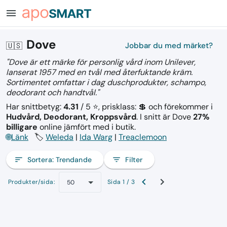
menu
Dove
🇺🇸
Jobbar du med märket?
"Dove är ett märke för personlig vård inom Unilever,
lanserat 1957 med en tvål med återfuktande kräm.
Sortimentet omfattar i dag duschprodukter, schampo,
deodorant och handtvål."
Har snittbetyg:
4.31
/ 5 ⭐, prisklass: 💲
och förekommer i
Hudvård, Deodorant, Kroppsvård
.
I snitt är Dove
27%
billigare
online jämfört med i butik.
🌐
Länk
🏷️
Weleda
|
Ida Warg
|
Treaclemoon
sort
Sortera:
Trendande
filter_list
Filter
Produkter/sida:
Sida 1 / 3
50