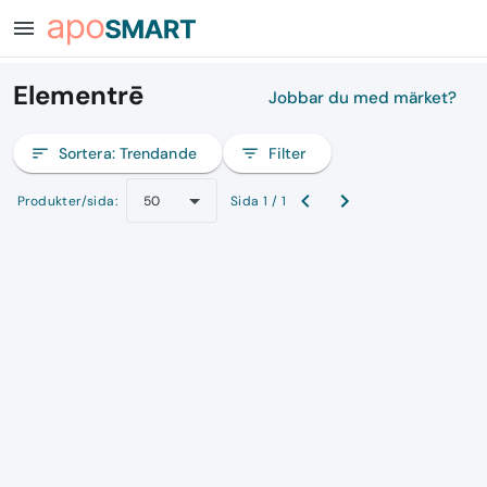
menu
Elementrē
Jobbar du med märket?
sort
Sortera:
Trendande
filter_list
Filter
Produkter/sida:
Sida 1 / 1
50