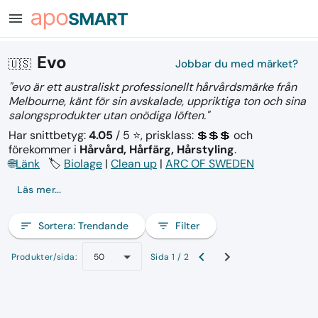
menu
Evo
🇺🇸
Jobbar du med märket?
"evo är ett australiskt professionellt hårvårdsmärke från
Melbourne, känt för sin avskalade, uppriktiga ton och sina
salongsprodukter utan onödiga löften."
Har snittbetyg:
4.05
/ 5 ⭐, prisklass: 💲💲💲
och
förekommer i
Hårvård, Hårfärg, Hårstyling
.
🌐
Länk
🏷️
Biolage
|
Clean up
|
ARC OF SWEDEN
Läs mer...
sort
Sortera:
Trendande
filter_list
Filter
Produkter/sida:
Sida 1 / 2
50