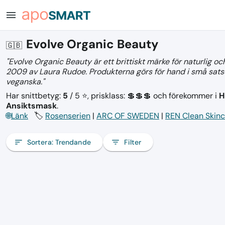
menu
Evolve Organic Beauty
🇬🇧
"Evolve Organic Beauty är ett brittiskt märke för naturlig o
2009 av Laura Rudoe. Produkterna görs för hand i små satser
veganska."
Har snittbetyg:
5
/ 5 ⭐, prisklass: 💲💲💲
och förekommer i
H
Ansiktsmask
.
🌐
Länk
🏷️
Rosenserien
|
ARC OF SWEDEN
|
REN Clean Skin
sort
Sortera:
Trendande
filter_list
Filter