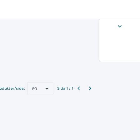
expand_more
odukter/sida:
Sida 1 / 1
50