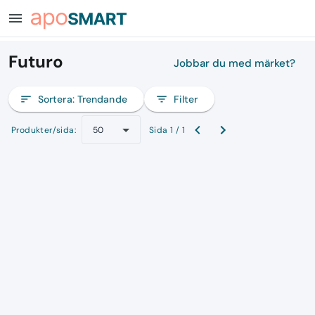
menu
Futuro
Jobbar du med märket?
sort
Sortera:
Trendande
filter_list
Filter
Produkter/sida:
Sida 1 / 1
50