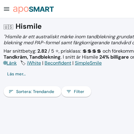
menu
Hismile
🇺🇸
"Hismile är ett australiskt märke inom tandblekning grundat 
blekning med PAP-formel samt färgkorrigerande tandvård oc
Har snittbetyg:
2.82
/ 5 ⭐, prisklass: 💲💲💲💲
och förekomm
Tandkräm, Tandblekning
.
I snitt är Hismile
24% billigare
on
🌐
Länk
🏷️
iWhite
|
Beconfident
|
SimpleSmile
Läs mer...
sort
Sortera:
Trendande
filter_list
Filter