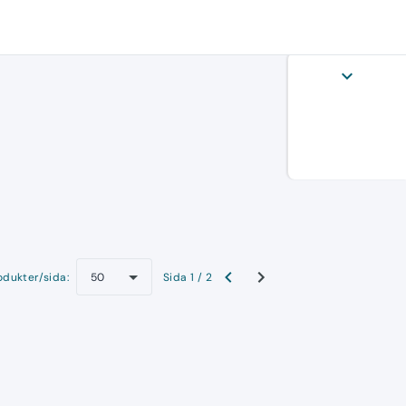
expand_more
odukter/sida:
Sida 1 / 2
50