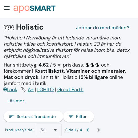
menu
Holistic
🇸🇪
Jobbar du med märket?
"Holistic | Norrköping är ett ledande varumärke inom
holistisk hälsa och kosttillskott. I nästan 20 år har de
erbjudit högkvalitativa tillskott för hälsa inom bl.a. detox,
hjärthälsa och immunförsvar."
Har snittbetyg:
4.62
/ 5 ⭐, prisklass: 💲💲💲
och
förekommer i
Kosttillskott, Vitaminer och mineraler,
Mat och dryck
.
I snitt är Holistic
15% billigare
online
jämfört med i butik.
🌐
Länk
🏷️
A+
|
LOHILO
|
Great Earth
Läs mer...
sort
Sortera:
Trendande
filter_list
Filter
Produkter/sida:
Sida 1 / 4
50