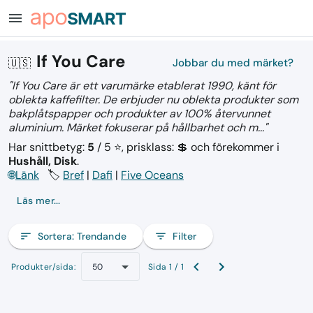
menu
If You Care
🇺🇸
Jobbar du med märket?
"If You Care är ett varumärke etablerat 1990, känt för
oblekta kaffefilter. De erbjuder nu oblekta produkter som
bakplåtspapper och produkter av 100% återvunnet
aluminium. Märket fokuserar på hållbarhet och m..."
Har snittbetyg:
5
/ 5 ⭐, prisklass: 💲
och förekommer i
Hushåll, Disk
.
🌐
Länk
🏷️
Bref
|
Dafi
|
Five Oceans
Läs mer...
sort
Sortera:
Trendande
filter_list
Filter
Produkter/sida:
Sida 1 / 1
50