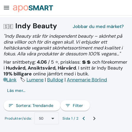
menu
Indy Beauty
🇸🇪
Jobbar du med märket?
"Indy Beauty står för independent beauty – skönhet på
dina villkor och för din egen skull. Vi erbjuder ett
heltäckande veganskt skönhetssortiment med kvalitet i
fokus. Alla våra produkter är dessutom 100% vegans..."
Har snittbetyg:
4.06
/ 5 ⭐, prisklass: 💲💲
och förekommer
i
Hudvård, Ansiktsvård, Hårvård
.
I snitt är Indy Beauty
19% billigare
online jämfört med i butik.
🌐
Länk
🏷️
Lumene
|
Bulldog
|
Annemarie Börlind
Läs mer...
sort
Sortera:
Trendande
filter_list
Filter
Produkter/sida:
Sida 1 / 2
50