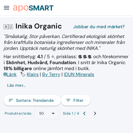
menu
Inika Organic
🇦🇺
Jobbar du med märket?
"Småskalig. Stor påverkan. Certifierad ekologisk skönhet
från kraftfulla botaniska ingredienser och mineraler från
jorden. Upptäck naturlig skönhet med INIKA."
Har snittbetyg:
4.1
/ 5 ⭐, prisklass: 💲💲💲
och förekommer
i
Skönhet, Hudvård, Foundation
.
I snitt är Inika Organic
18% billigare
online jämfört med i butik.
🌐
Länk
🏷️
Klairs
|
By Terry
|
IDUN Minerals
Läs mer...
sort
Sortera:
Trendande
filter_list
Filter
Produkter/sida:
Sida 1 / 4
50