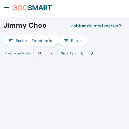
menu
Jimmy Choo
Jobbar du med märket?
sort
Sortera:
Trendande
filter_list
Filter
Produkter/sida:
Sida 1 / 2
50