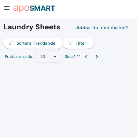
menu
Laundry Sheets
Jobbar du med märket?
sort
Sortera:
Trendande
filter_list
Filter
Produkter/sida:
Sida 1 / 1
50