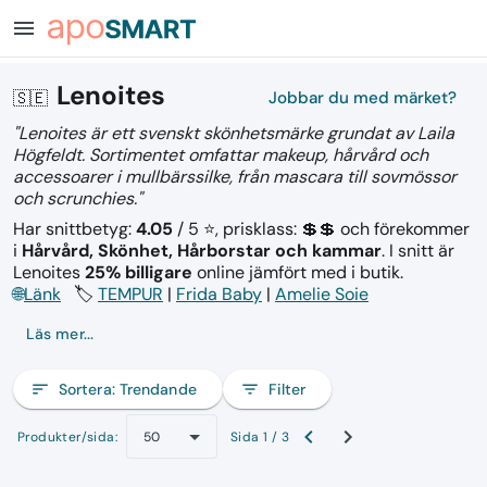
menu
Lenoites
🇸🇪
Jobbar du med märket?
"Lenoites är ett svenskt skönhetsmärke grundat av Laila
Högfeldt. Sortimentet omfattar makeup, hårvård och
accessoarer i mullbärssilke, från mascara till sovmössor
och scrunchies."
Har snittbetyg:
4.05
/ 5 ⭐, prisklass: 💲💲
och förekommer
i
Hårvård, Skönhet, Hårborstar och kammar
.
I snitt är
Lenoites
25% billigare
online jämfört med i butik.
🌐
Länk
🏷️
TEMPUR
|
Frida Baby
|
Amelie Soie
Läs mer...
sort
Sortera:
Trendande
filter_list
Filter
Produkter/sida:
Sida 1 / 3
50