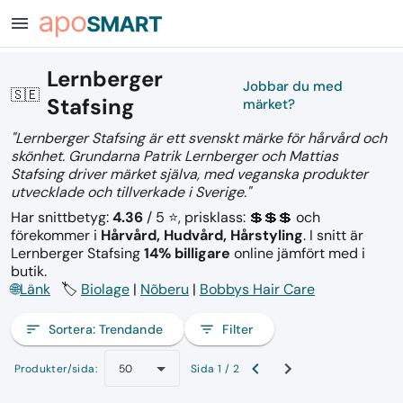
menu
Lernberger
Jobbar du med
🇸🇪
Stafsing
märket?
"Lernberger Stafsing är ett svenskt märke för hårvård och
skönhet. Grundarna Patrik Lernberger och Mattias
Stafsing driver märket själva, med veganska produkter
utvecklade och tillverkade i Sverige."
Har snittbetyg:
4.36
/ 5 ⭐, prisklass: 💲💲💲
och
förekommer i
Hårvård, Hudvård, Hårstyling
.
I snitt är
Lernberger Stafsing
14% billigare
online jämfört med i
butik.
🌐
Länk
🏷️
Biolage
|
Nõberu
|
Bobbys Hair Care
sort
Sortera:
Trendande
filter_list
Filter
Produkter/sida:
Sida 1 / 2
50